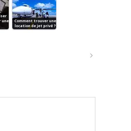
iser
r une
Comment trouver une
location de jet privé ?