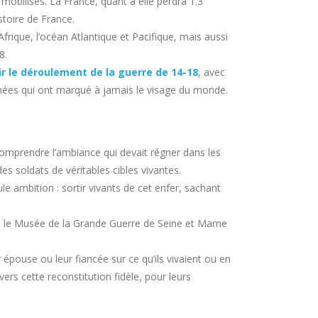
 mobilisés. La France, quant à elle perdra 1.3
stoire de France.
frique, l’océan Atlantique et Pacifique, mais aussi
8.
r le déroulement de la guerre de 14-18
, avec
nnées qui ont marqué à jamais le visage du monde.
comprendre l’ambiance qui devait régner dans les
s soldats de véritables cibles vivantes.
 ambition : sortir vivants de cet enfer, sachant
18, le Musée de la Grande Guerre de Seine et Marne
 épouse ou leur fiancée sur ce qu’ils vivaient ou en
ers cette reconstitution fidèle, pour leurs