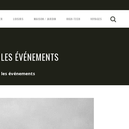
ER
LOISIRS
MAISON / JARDIN
HIGH-TECH
VOYAGES
 LES ÉVÉNEMENTS
e les événements