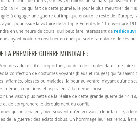
it 10 millions de morts ; sur les 78 millions de soldats qui avaient été
t 1914 ; ce qui fait de cette journée, le jour le plus meurtrier de l’Hi
ie à engager une guerre qui implique ensuite le reste de l’Europe, l’A
n, ayant pour issue la victoire de la Triple-Entente, le 11 novembre 191
endre en une heure de cours, qu’il peut être intéressant de
redécouvri
sonnes ayant voulu reconstituer en quelque sorte l’ambiance de ces a
E LA PREMIÈRE GUERRE MONDIALE :
me des adultes, il est important, au-delà de simples dates, de faire 
 la confection de costumes voyants (bleus et rouges) qui faisaient de
 affamés, blessés ou malades, la peur au ventre, n’ayant qu’une seule
 les mêmes conditions et aspiraient à la même chose.
oir une vision plus nette de la réalité de cette grande guerre de 14-
dre et de comprendre le déroulement du conflit.
mes qui ne tenaient, bien souvent qu’en écrivant à leur famille, à leur
es de la guerre : des éclats d’obus. Un hommage leur est rendu, à trav