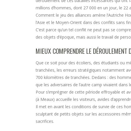
déroulement de ces batailles incessantes qui ont fa
millions d’hommes, dont 27 000 en un jour, le 22 aoû
Comment le jeu des alliances amène l’Autriche Hongr
l’Asie et le Moyen-Orient dans des conflits sans fi
C’est parce qu’un tel conflit ne peut pas se compr
des objets d’époque, mais aussi le travail de per
MIEUX COMPRENDRE LE DÉROULEMENT D
Que ce soit pour des écoliers, des étudiants ou mê
tranchées, les erreurs stratégiques notamment avec
700 kilomètres de tranchées. Dedans : des hommes,
que les adversaires de l’autre camp vivaient dans
Pour s’imprégner de cette période effroyable et av
(à Meaux) accueille les visiteurs, avides d’appren
Il met en avant les conditions de survie de ces hom
sculptant de petits objets sur les accessoires mêm
sacrifices.