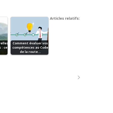
Articles relatifs:
relles
Comment évaluer vos
 : ce
compétences au Code
de la route…