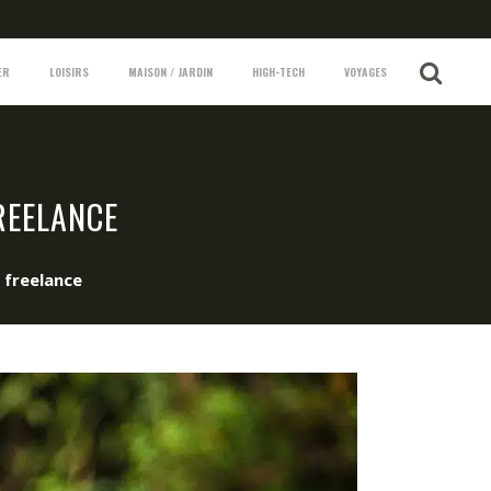
ER
LOISIRS
MAISON / JARDIN
HIGH-TECH
VOYAGES
REELANCE
n freelance