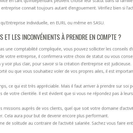
té en tant qu’indépendant peuvent choisir leur statut dans la famille 
o entreprise connait toujours autant d’engouement. Vérifiez bien si l’a
nt qu’Entreprise Individuelle, en EURL ou même en SASU.
S ET LES INCONVÉNIENTS À PRENDRE EN COMPTE ?
pas une comptabilité compliquée, vous pouvez solliciter les conseils
e votre entreprise, il confirmera votre choix de statut ou vous consei
 voir plus clair, pour savoir si la création d’entreprise est judicieuse.
rté ou que vous souhaitiez voler de vos propres ailes, il est importa
ce qui est très appréciable. Mais il faut arriver à prendre sur soi po
 de votre clientèle. Il est évident que si vous ne répondez pas à leurs
s missions auprès de vos clients, quel que soit votre domaine d’activ
r. Cela aura pour but de devenir encore plus performant.
e de solitude au contraire de l’activité salariée. Sachez vous faire ent