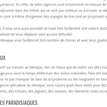
spérances. En effet, de telles agences sont notamment en mesure de
 séjourner dans des hôtels qui ne sont pas coûteux ou à trouver un
ci
elles sont à même d’organiser des voyages de luxe tout en proposant 
 il vous sera aussi possible de louer très facilement une voiture avec
mettant de vous déplacer sans aucune difficulté.
exique vous faciliteront bon nombre de choses et avec leurs guides 
EUX
nt sur mesure au Mexique, rien de mieux que de visiter ses sites tout 
e pour avoir le temps d’effectuer des visites culturelles, faire des b
pour ne pas manquer de faire de la tyrolienne ou des baignades en cenot
gence spécialiste du Mexique, vous saurez quels lieux visiter pour décou
eines, des tortues, des jaguars, des oiseaux, des flamands roses ou en
GES PARADISIAQUES