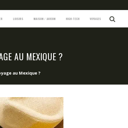
ER
LOISIRS
MAISON / JARDIN
HIGH-TECH
VOYAGES
AGE AU MEXIQUE ?
oyage au Mexique ?