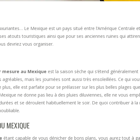
uxuriantes… Le Mexique est un pays situé entre l’Amérique Centrale e
 ses atouts touristiques ainsi que pour ses anciennes ruines qui attir
us devriez vous organiser.
r mesure au Mexique
est la saison sèche qui s’étend généralement
agréables, mais les journées sont aussi très ensoleillées. Ce qui vo
e plus, elle est parfaite pour se prélasser sur les plus belles plages 
Mexique ne donne pas lieu à des pluies diluviennes, elle ne vous emp
durées et se déroulent habituellement le soir. De quoi contribuer à la
noubliable.
DU MEXIQUE
ue
étant capable de vous dénicher de bons plans, vous aurez tout à g