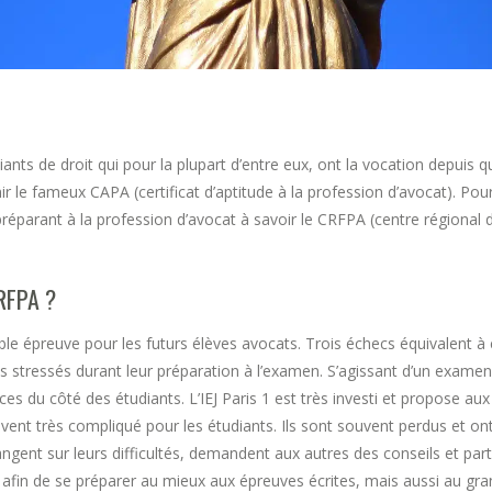
nts de droit qui pour la plupart d’entre eux, ont la vocation depuis qu
 le fameux CAPA (certificat d’aptitude à la profession d’avocat). Pour o
 préparant à la profession d’avocat à savoir le CRFPA (centre régional
RFPA ?
le épreuve pour les futurs élèves avocats. Trois échecs équivalent à 
ès stressés durant leur préparation à l’examen. S’agissant d’un examen 
s du côté des étudiants. L’IEJ Paris 1 est très investi et propose aux
vent très compliqué pour les étudiants. Ils sont souvent perdus et on
ngent sur leurs difficultés, demandent aux autres des conseils et pa
fin de se préparer au mieux aux épreuves écrites, mais aussi au grand