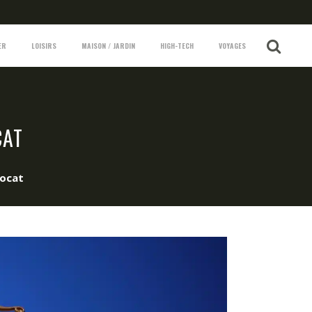
ER
LOISIRS
MAISON / JARDIN
HIGH-TECH
VOYAGES
CAT
vocat