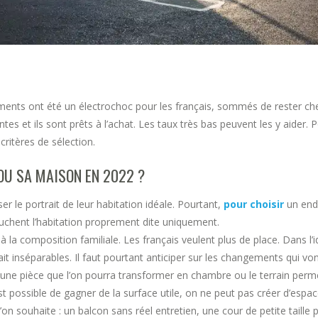
ments ont été un électrochoc pour les français, sommés de rester ch
ntes et ils sont prêts à l’achat. Les taux très bas peuvent les y aider.
ritères de sélection.
U SA MAISON EN 2022 ?
er le portrait de leur habitation idéale. Pourtant,
pour choisir
un endr
uchent l’habitation proprement dite uniquement.
à la composition familiale. Les français veulent plus de place. Dans l
ait inséparables. Il faut pourtant anticiper sur les changements qui 
l une pièce que l’on pourra transformer en chambre ou le terrain perme
st possible de gagner de la surface utile, on ne peut pas créer d’esp
 l’on souhaite : un balcon sans réel entretien, une cour de petite taill